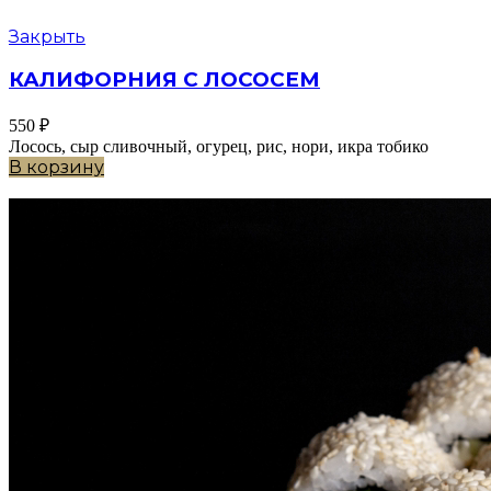
Закрыть
КАЛИФОРНИЯ С ЛОСОСЕМ
550
₽
Лосось, сыр сливочный, огурец, рис, нори, икра тобико
В корзину