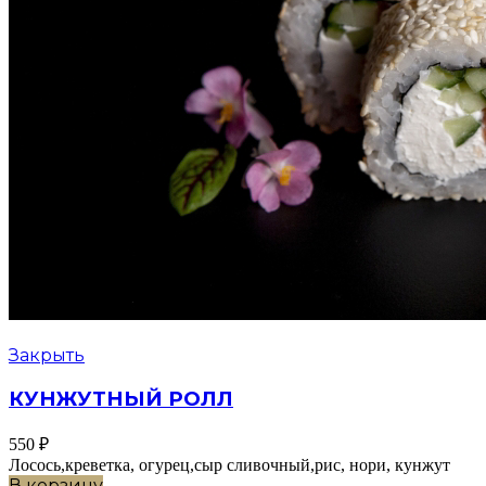
Закрыть
КУНЖУТНЫЙ РОЛЛ
550
₽
Лосось,креветка, огурец,сыр сливочный,рис, нори, кунжут
В корзину