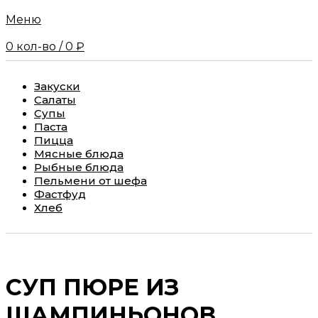
Меню
0
кол-во
/
0
₽
Закуски
Салаты
Супы
Паста
Пицца
Мясные блюда
Рыбные блюда
Пельмени от шефа
Фастфуд
Хлеб
СУП ПЮРЕ ИЗ
ШАМПИНЬОНОВ