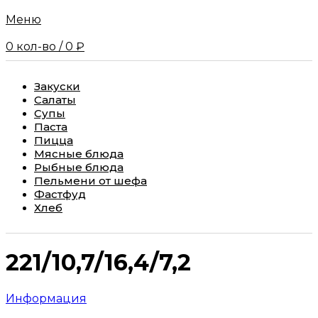
Меню
0
кол-во
/
0
₽
Закуски
Салаты
Супы
Паста
Пицца
Мясные блюда
Рыбные блюда
Пельмени от шефа
Фастфуд
Хлеб
221/10,7/16,4/7,2
Информация