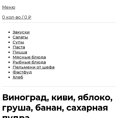
Меню
0
кол-во
/
0
₽
Закуски
Салаты
Супы
Паста
Пицца
Мясные блюда
Рыбные блюда
Пельмени от шефа
Фастфуд
Хлеб
Виноград, киви, яблоко,
груша, банан, сахарная
пудра